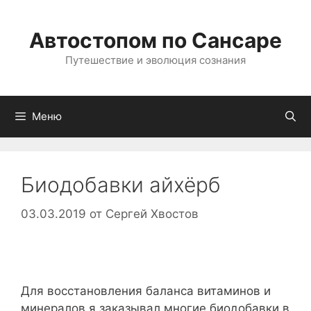
Перейти
к
Автостопом по Сансаре
содержимому
Путешествие и эволюция сознания
Меню
Биодобавки айхёрб
03.03.2019
от
Сергей Хвостов
Для восстановления баланса витаминов и
минералов я заказывал многие биодобавки в