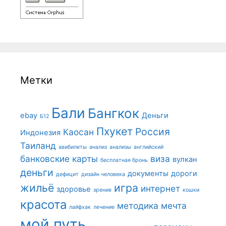
Метки
Бали
Бангкок
ebay
Деньги
Б12
Пхукет
Россия
Каосан
Индонезия
Таиланд
авибилеты
анализ
анализы
английский
банковские карты
виза
вулкан
бесплатная бронь
деньги
документы
дороги
дефицит
дизайн человека
жильё
игра
интернет
здоровье
зрение
кошки
красота
методика
мечта
лайфхак
лечение
мой путь