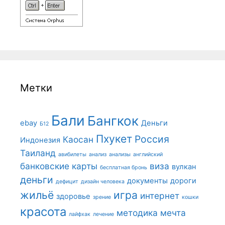
Метки
Бали
Бангкок
ebay
Деньги
Б12
Пхукет
Россия
Каосан
Индонезия
Таиланд
авибилеты
анализ
анализы
английский
банковские карты
виза
вулкан
бесплатная бронь
деньги
документы
дороги
дефицит
дизайн человека
жильё
игра
интернет
здоровье
зрение
кошки
красота
методика
мечта
лайфхак
лечение