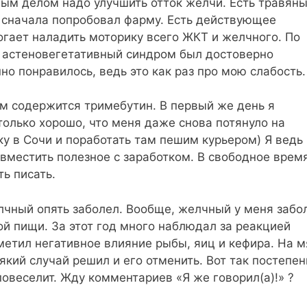
ым делом надо улучшить отток желчи. Есть травяны
 сначала попробовал фарму. Есть действующее
гает наладить моторику всего ЖКТ и желчного. По
 астеновегетативный синдром был достоверно
но понравилось, ведь это как раз про мою слабость
ам содержится тримебутин. В первый же день я
только хорошо, что меня даже снова потянуло на
у в Сочи и поработать там пешим курьером) Я ведь
вместить полезное с заработком. В свободное врем
ть писать.
елчный опять заболел. Вообще, желчный у меня забо
й пищи. За этот год много наблюдал за реакцией
метил негативное влияние рыбы, яиц и кефира. На м
який случай решил и его отменить. Вот так постепен
повеселит. Жду комментариев «Я же говорил(а)!» ?