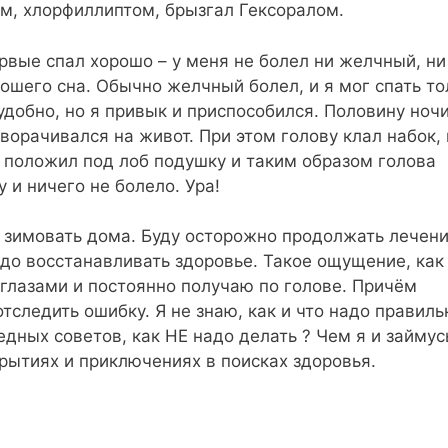
ом, хлорфиллиптом, брызгал Гексоралом.
рвые спал хорошо – у меня не болел ни желчный, ни
рошего сна. Обычно желчный болел, и я мог спать то
удобно, но я привык и приспособился. Половину ноч
еворачивался на живот. При этом голову клал набок, 
, положил под лоб подушку и таким образом голова
у и ничего не болело. Ура!
 зимовать дома. Буду осторожно продолжать лечен
адо восстанавливать здоровье. Такое ощущение, как
 глазами и постоянно получаю по голове. Причём
тследить ошибку. Я не знаю, как и что надо правиль
едных советов, как НЕ надо делать ? Чем я и займус
крытиях и приключениях в поисках здоровья.