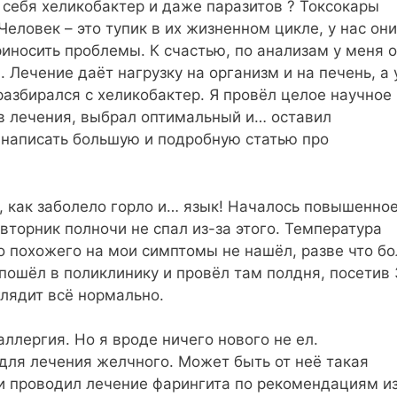
 себя хеликобактер и даже паразитов ? Токсокары
еловек – это тупик в их жизненном цикле, у нас они
риносить проблемы. К счастью, по анализам у меня 
 Лечение даёт нагрузку на организм и на печень, а 
разбирался с хеликобактер. Я провёл целое научное
в лечения, выбрал оптимальный и… оставил
 написать большую и подробную статью про
, как заболело горло и… язык! Началось повышенно
 вторник полночи не спал из-за этого. Температура
о похожего на мои симптомы не нашёл, разве что б
пошёл в поликлинику и провёл там полдня, посетив 
ыглядит всё нормально.
ллергия. Но я вроде ничего нового не ел.
для лечения желчного. Может быть от неё такая
и проводил лечение фарингита по рекомендациям и