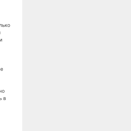
лько
и
и
ие
но
ь в