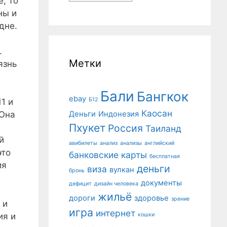
, то
ны и
дне.
.
Метки
язнь
Бали
Бангкок
ebay
Б12
1 и
Каосан
Деньги
Индонезия
 Она
Пхукет
Россия
Таиланд
й
авибилеты
анализ
анализы
английский
это
банковские карты
бесплатная
ия
деньги
виза
вулкан
бронь
документы
дефицит
дизайн человека
жильё
дороги
здоровье
зрение
 и
игра
интернет
ия и
кошки