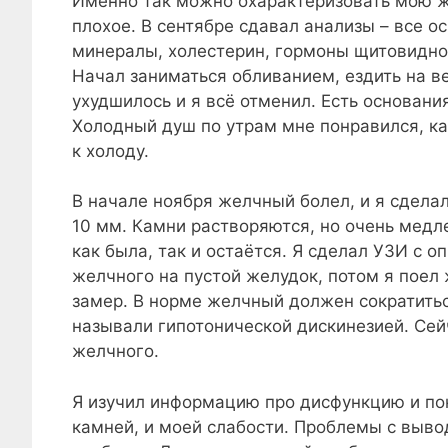
Именно так можно охарактеризовать мою жи
плохое. В сентябре сдавал анализы – все 
минералы, холестерин, гормоны щитовидной
Начал заниматься обливанием, ездить на в
ухудшилось и я всё отменил. Есть основания
Холодный душ по утрам мне понравился, ка
к холоду.
В начале ноября желчный болел, и я сделал 
10 мм. Камни растворяются, но очень медле
как была, так и остаётся. Я сделал УЗИ с
желчного на пустой желудок, потом я поел
замер. В норме желчный должен сократитьс
называли гипотонической дискинезией. Сей
желчного.
Я изучил информацию про дисфункцию и пон
камней, и моей слабости. Проблемы с выво