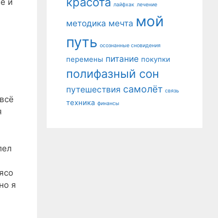
красота
е и
лайфхак
лечение
мой
методика
мечта
путь
осознанные сновидения
.
питание
перемены
покупки
полифазный сон
самолёт
путешествия
связь
 всё
техника
финансы
я
лел
ясо
но я