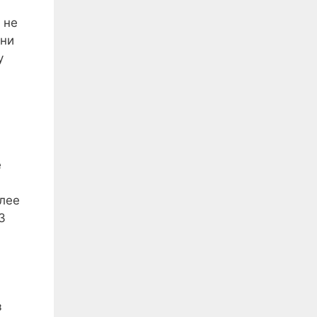
 не
они
у
е
олее
3
з