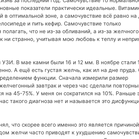
знь за последний год. Самочувствие то нормальное
основные показатели практически идеальные. Витами
 в оптимальной зоне, а самочувствие всё равно на 
елосипеде и пить кефир. Самочувствие только
 полагать, что не из-за обливаний, а из-за желчного
к ни странно, учитывая мою любовь к теплу и непри
УЗИ. В мае камни были 16 и 12 мм. В ноябре стали 1
нно. А ещё есть густая желчь, как ил на дне пруда.
 определением функции. Сначала измерили размер
 желчегонный завтрак и через час сделали повторны
я на 45-75%. У меня он сократился на 10%. Раньше 
час такого диагноза нет и называется это дисфункц
ял, что скорее всего именно это является причиной
дом желчи часто приводят к ухудшению самочувств