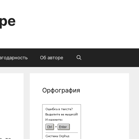
ре
агодарность
Об авторе
Орфография