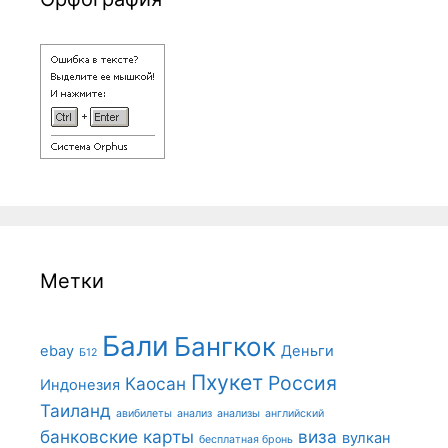
Метки
Бали
Бангкок
ebay
Деньги
Б12
Пхукет
Россия
Каосан
Индонезия
Таиланд
авибилеты
анализ
анализы
английский
банковские карты
виза
вулкан
бесплатная бронь