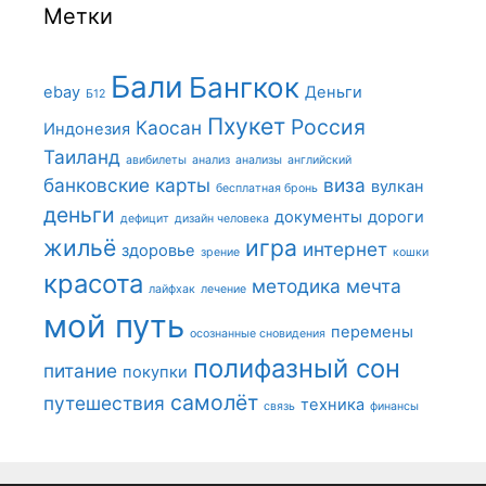
Метки
Бали
Бангкок
ebay
Деньги
Б12
Пхукет
Россия
Каосан
Индонезия
Таиланд
авибилеты
анализ
анализы
английский
банковские карты
виза
вулкан
бесплатная бронь
деньги
документы
дороги
дефицит
дизайн человека
жильё
игра
интернет
здоровье
зрение
кошки
красота
методика
мечта
лайфхак
лечение
мой путь
перемены
осознанные сновидения
полифазный сон
питание
покупки
самолёт
путешествия
техника
связь
финансы